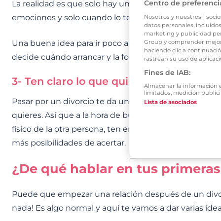
Centro de preferenci
La realidad es que solo hay una persona que sabe esto
emociones y solo cuando lo tengas claro, da el paso.
Nosotros y nuestros
1
socio
datos personales, incluidos
marketing y publicidad per
Group y comprender mejor 
Una buena idea para ir poco a poco es empezar con 
haciendo clic a continuaci
decide cuándo arrancar y la forma de hacerlo (además, 
rastrean su uso de aplicaci
Fines de IAB:
3- Ten claro lo que quieres y lo que no 
Almacenar la información en
limitados, medición publici
Pasar por un divorcio te da una visión muy concreta d
Lista de asociados
quieres. Así que a la hora de buscar una nueva relació
físico de la otra persona, ten en cuenta sus aficiones, 
más posibilidades de acertar.
¿De qué hablar en tus primera
Puede que empezar una relación después de un divorci
nada! Es algo normal y aquí te vamos a dar varias ide