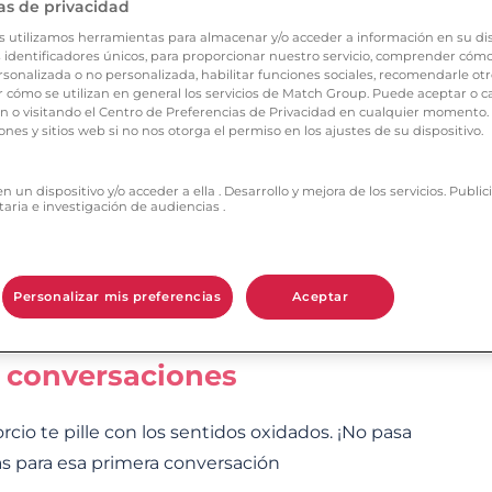
as de privacidad
: tú. Así que date tu tiempo, gestiona tus
s utilizamos herramientas para almacenar y/o acceder a información en su dis
 identificadores únicos, para proporcionar nuestro servicio, comprender cómo s
sonalizada o no personalizada, habilitar funciones sociales, recomendarle otr
cómo se utilizan en general los servicios de Match Group. Puede aceptar o c
una app como Ourtime: aquí eres tú quien
ón o visitando el Centro de Preferencias de Privacidad en cualquier momento
el registro es gratis).
ones y sitios web si no nos otorga el permiso en los ajustes de su dispositivo.
quieres
 un dispositivo y/o acceder a ella . Desarrollo y mejora de los servicios. Publ
taria e investigación de audiencias .
e lo que quieres y, sobre todo, de lo que no
n, permítete ser exigente. Más allá del atractivo
su estilo de vida y lo que busca para así tener
Personalizar mis preferencias
Aceptar
s conversaciones
o te pille con los sentidos oxidados. ¡No pasa
as para esa primera conversación