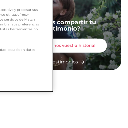
positivo y procesar sus
e utiliza, ofrecer
os servicios de Match
¿Quieres compartir tu
ambiar sus preferencias
testimonio?
. Estas herramientas no
¡Contadnos vuestra historia!
icidad basada en datos
Más testimonios