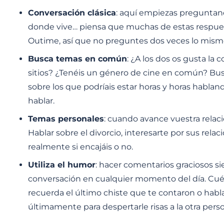
Conversación clásica
: aquí empiezas preguntando
donde vive… piensa que muchas de estas respues
Outime, así que no preguntes dos veces lo mis
Busca temas en común
: ¿A los dos os gusta la 
sitios? ¿Tenéis un género de cine en común? Bu
sobre los que podríais estar horas y horas hablan
hablar.
Temas personales
: cuando avance vuestra relac
Hablar sobre el divorcio, interesarte por sus rela
realmente si encajáis o no.
Utiliza el humor
: hacer comentarios graciosos s
conversación en cualquier momento del día. Cuén
recuerda el último chiste que te contaron o hab
últimamente para despertarle risas a la otra pers