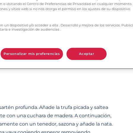
e afrodisíaco. El precio no es tan sugerente como
ón o visitando el Centro de Preferencias de Privacidad en cualquier momento
ones y sitios web si no nos otorga el permiso en los ajustes de su dispositivo.
, no hablamos de las de chocolate!
 un dispositivo y/o acceder a ella . Desarrollo y mejora de los servicios. Publ
taria e investigación de audiencias .
Personalizar mis preferencias
Aceptar
artén profunda. Añade la trufa picada y saltea
e con una cuchara de madera. A continuación,
eramente con un tenedor, sazona y añade la nata.
ema vaya cogiendo espesor removiendo