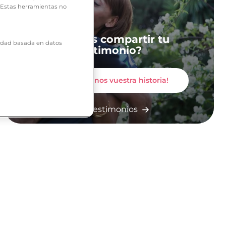
. Estas herramientas no
¿Quieres compartir tu
icidad basada en datos
testimonio?
¡Contadnos vuestra historia!
Más testimonios