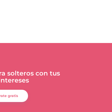
a solteros con tus
ntereses
rate gratis