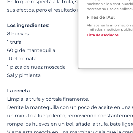
En lo que respecta a la trufa, se trata de un excelent
haciendo clic a continuaci
rastrean su uso de aplicaci
sus efectos, pero el resultado merecerá la pena. ¡Ojo
Fines de IAB:
Los ingredientes
:
Almacenar la información en
limitados, medición publici
8 huevos
Lista de asociados
1 trufa
60 g de mantequilla
10 cl de nata
1 pizca de nuez moscada
Sal y pimienta
La receta
:
Limpia la trufa y córtala finamente.
Derrite la mantequilla con un poco de aceite en una s
un minuto a fuego lento, removiendo constantement
rompe los huevos en un bol, añade la trufa, bate lig
Vierte esta mezcla en una marmita y deja que la cr