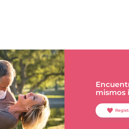
Encuentr
mismos i
Regíst