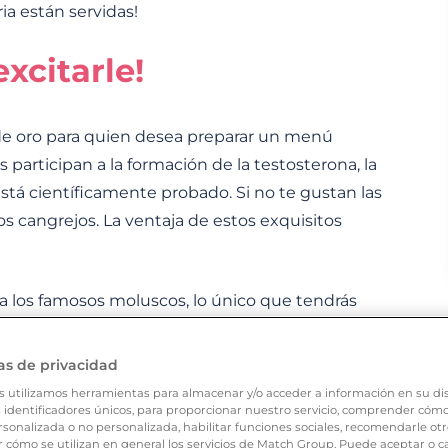
ia están servidas!
excitarle!
de oro para quien desea preparar un menú
s participan a la formación de la testosterona, la
 está científicamente probado. Si no te gustan las
s cangrejos. La ventaja de estos exquisitos
a los famosos moluscos, lo único que tendrás
ealos!
as de privacidad
un revuelto de trufas
s utilizamos herramientas para almacenar y/o acceder a información en su dis
 identificadores únicos, para proporcionar nuestro servicio, comprender cómo s
sonalizada o no personalizada, habilitar funciones sociales, recomendarle otr
cómo se utilizan en general los servicios de Match Group. Puede aceptar o c