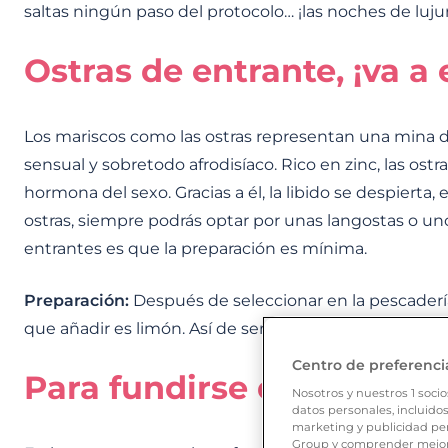
saltas ningún paso del protocolo… ¡las noches de lujur
Ostras de entrante, ¡va a 
Los mariscos como las ostras representan una mina 
sensual y sobretodo afrodisíaco. Rico en zinc, las ostra
hormona del sexo. Gracias a él, la libido se despierta,
ostras, siempre podrás optar por unas langostas o uno
entrantes es que la preparación es mínima.
Preparación:
Después de seleccionar en la pescaderí
que añadir es limón. Así de sencillo. ¡Empieza a sabor
Centro de preferenci
Para fundirse de placer: 
Nosotros y nuestros
1
socio
datos personales, incluidos
marketing y publicidad per
Group y comprender mejor 