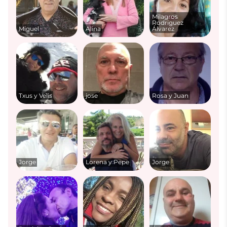
Milagros
Rodriguez
Miguel
Alina
Álvarez
Txus y Velis
jose
Rosa y Juan
Jorge
Lorena y Pepe
Jorge