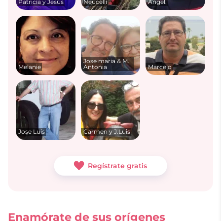
Patricia y Jesús
Neucelli
Ángel.
Jose maria & M.
Melanie
Antonia
Marcelo
Jose Luis
Carmen y J.Luis
Regístrate gratis
Enamórate de sus orígenes