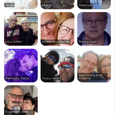
Jorge
Miguel
Jose Luis
Lia y Julian
Alexandra y Xavier
Rosa y Juan
Jose maria & M.
Patricia y Jesús
Txus y Velis
Antonia
Eugenia y Jose
Luis