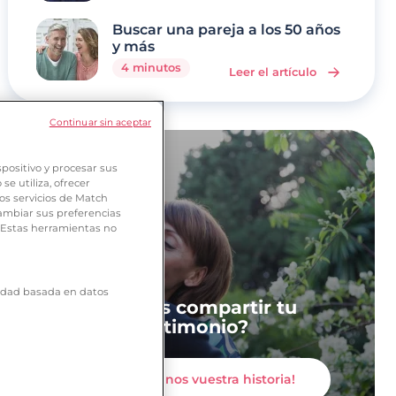
Buscar una pareja a los 50 años
y más
4 minutos
Leer el artículo
Continuar sin aceptar
positivo y procesar sus
e utiliza, ofrecer
os servicios de Match
ambiar sus preferencias
. Estas herramientas no
icidad basada en datos
¿Quieres compartir tu
testimonio?
¡Contadnos vuestra historia!