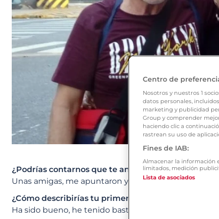
Centro de preferenci
Nosotros y nuestros
1
socio
datos personales, incluidos
marketing y publicidad per
Group y comprender mejor 
haciendo clic a continuaci
rastrean su uso de aplicaci
Fines de IAB:
Almacenar la información en
limitados, medición publici
¿Podrías contarnos que te animó a probar Ourtime
Lista de asociados
Unas amigas, me apuntaron y luego me lo dijeron.
¿Cómo describirías tu primer paso por la web? ¿Cuá
Ha sido bueno, he tenido bastantes visitas en la web, 