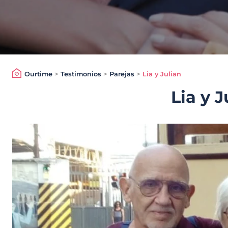
Ourtime
>
Testimonios
>
Parejas
>
Lia y Julian
Lia y J