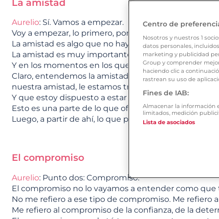
La amistad
Aurelio
: Sí. Vamos a empezar.
Centro de preferenci
Voy a empezar, lo primero, por la amistad.
Nosotros y nuestros
1
socio
La amistad es algo que no hay que menospreciar.
datos personales, incluidos
La amistad es muy importante.
marketing y publicidad per
Group y comprender mejor 
Y en los momentos en los que no tenemos una relaci
haciendo clic a continuaci
Claro, entendemos la amistad con las personas que t
rastrean su uso de aplicaci
nuestra amistad, le estamos transmitiendo un mensa
Fines de IAB:
Y que estoy dispuesto a estar a tu lado cuando lo ne
Almacenar la información en
Esto es una parte de lo que ofrecemos cuando estam
limitados, medición publici
Luego, a partir de ahí, lo que pueda surgir, pero of
Lista de asociados
El compromiso
Aurelio
: Punto dos: Compromiso.
El compromiso no lo vayamos a entender como que te 
No me refiero a ese tipo de compromiso. Me refiero 
Me refiero al compromiso de la confianza, de la deter