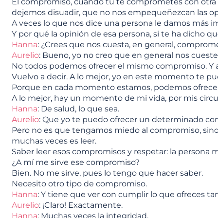
El compromiso, cuando tú te comprometes con otra pe
dejemos disuadir, que no nos empequeñezcan las opi
A veces lo que nos dice una persona le damos más 
Y por qué la opinión de esa persona, si te ha dicho q
Hanna
: ¿Crees que nos cuesta, en general, comprom
Aurelio
: Bueno, yo no creo que en general nos cues
No todos podemos ofrecer el mismo compromiso. Y 
Vuelvo a decir. A lo mejor, yo en este momento te p
Porque en cada momento estamos, podemos ofrecer 
A lo mejor, hay un momento de mi vida, por mis circu
Hanna
: De salud, lo que sea.
Aurelio
: Que yo te puedo ofrecer un determinado c
Pero no es que tengamos miedo al compromiso, sino 
muchas veces es leer.
Saber leer esos compromisos y respetar: la persona 
¿A mí me sirve ese compromiso?
Bien. No me sirve, pues lo tengo que hacer saber.
Necesito otro tipo de compromiso.
Hanna
: Y tiene que ver con cumplir lo que ofreces t
Aurelio
: ¡Claro! Exactamente.
Hanna
: Muchas veces la integridad.