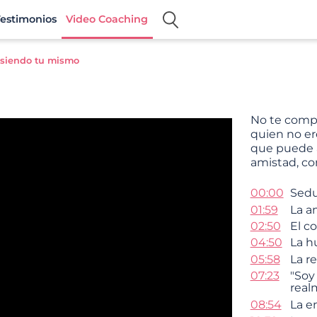
estimonios
Video Coaching
siendo tu mismo
No te compa
quien no er
que puede a
amistad, co
00:00
Sedu
01:59
La a
02:50
El c
04:50
La h
05:58
La re
07:23
"Soy
real
08:54
La e