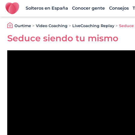
Solteros en España
Conocer gente
Consejos
T
Ourtime España
Ourtime
>
Video Coaching
>
LiveCoaching Replay
>
Seduce 
Seduce siendo tu mismo