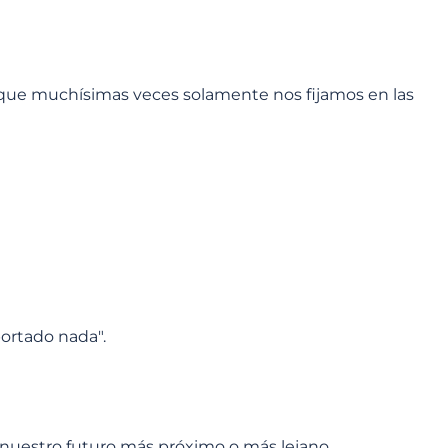
as, que muchísimas veces solamente nos fijamos en las
portado nada".
a nuestro futuro más próximo o más lejano.