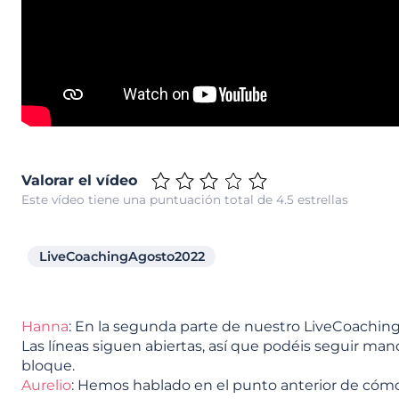
Valorar el vídeo
Este vídeo tiene una puntuación total de 4.5 estrellas
LiveCoachingAgosto2022
Hanna
: En la segunda parte de nuestro LiveCoachin
Las líneas siguen abiertas, así que podéis seguir ma
bloque.
Aurelio
: Hemos hablado en el punto anterior de cómo