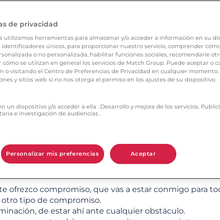
as de privacidad
s utilizamos herramientas para almacenar y/o acceder a información en su dis
 identificadores únicos, para proporcionar nuestro servicio, comprender cómo s
sonalizada o no personalizada, habilitar funciones sociales, recomendarle otr
cómo se utilizan en general los servicios de Match Group. Puede aceptar o c
ón sentimental, la amistad cobra muchísimo más sentid
ón o visitando el Centro de Preferencias de Privacidad en cualquier momento
enemos ya nuestro círculo social, pero cuando conocemo
ones y sitios web si no nos otorga el permiso en los ajustes de su dispositivo.
je de que tú y tu bienestar a mí me importan.
cesites, y que verdaderamente quiero formar parte de tu 
 un dispositivo y/o acceder a ella . Desarrollo y mejora de los servicios. Publ
os conociendo a alguien y le estamos ofreciendo esa am
taria e investigación de audiencias .
recer amistad es muy muy importante.
Personalizar mis preferencias
Aceptar
ofrezco compromiso, que vas a estar conmigo para toda l
a otro tipo de compromiso.
minación, de estar ahí ante cualquier obstáculo.