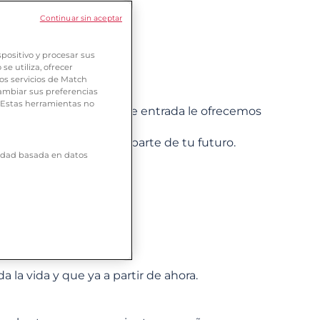
Continuar sin aceptar
positivo y procesar sus
e utiliza, ofrecer
os servicios de Match
ambiar sus preferencias
o.
. Estas herramientas no
s a alguien nuevo, si de entrada le ofrecemos
destino, quiero formar parte de tu futuro.
icidad basada en datos
istad.
a vida y que ya a partir de ahora.