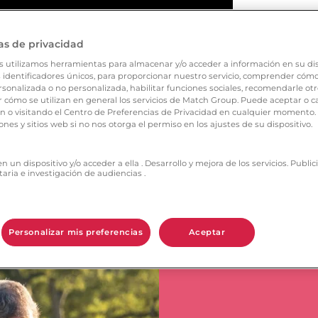
as de privacidad
s utilizamos herramientas para almacenar y/o acceder a información en su dis
 identificadores únicos, para proporcionar nuestro servicio, comprender cómo s
sonalizada o no personalizada, habilitar funciones sociales, recomendarle otr
cómo se utilizan en general los servicios de Match Group. Puede aceptar o c
ón o visitando el Centro de Preferencias de Privacidad en cualquier momento
ones y sitios web si no nos otorga el permiso en los ajustes de su dispositivo.
 un dispositivo y/o acceder a ella . Desarrollo y mejora de los servicios. Publ
taria e investigación de audiencias .
Personalizar mis preferencias
Aceptar