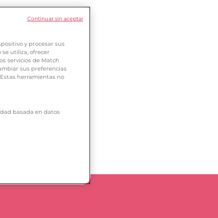
Continuar sin aceptar
positivo y procesar sus
e utiliza, ofrecer
os servicios de Match
ambiar sus preferencias
. Estas herramientas no
icidad basada en datos