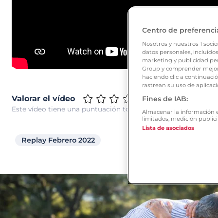
Centro de preferenci
Nosotros y nuestros
1
socio
datos personales, incluidos
marketing y publicidad per
Group y comprender mejor 
haciendo clic a continuaci
rastrean su uso de aplicaci
Valorar el vídeo
Fines de IAB:
Este vídeo tiene una puntuación total de 4.2 estrellas
Almacenar la información en
limitados, medición publici
Lista de asociados
Replay Febrero 2022