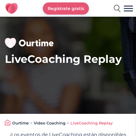
Regístrate gratis
Ourtime España
LiveCoaching Replay
Ourtime
>
Video Coaching
>
LiveCoaching Replay
¡Los eventos de LiveCoaching están disponibles