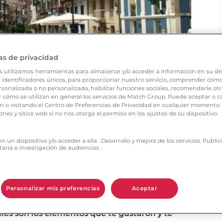
as de privacidad
s utilizamos herramientas para almacenar y/o acceder a información en su dis
 identificadores únicos, para proporcionar nuestro servicio, comprender cómo s
sonalizada o no personalizada, habilitar funciones sociales, recomendarle otr
cómo se utilizan en general los servicios de Match Group. Puede aceptar o c
ón o visitando el Centro de Preferencias de Privacidad en cualquier momento
ones y sitios web si no nos otorga el permiso en los ajustes de su dispositivo.
 un dispositivo y/o acceder a ella . Desarrollo y mejora de los servicios. Publ
taria e investigación de audiencias .
?
as, aunque ya llevaba tiempo separado
Personalizar mis preferencias
Aceptar
les son los elementos que te gustaron y te