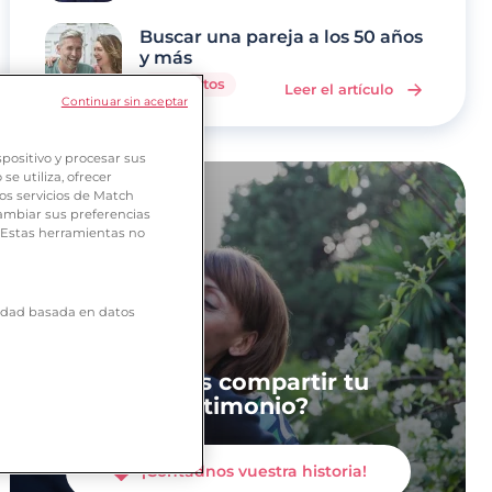
Buscar una pareja a los 50 años
y más
4 minutos
Leer el artículo
Continuar sin aceptar
positivo y procesar sus
e utiliza, ofrecer
os servicios de Match
ambiar sus preferencias
. Estas herramientas no
icidad basada en datos
¿Quieres compartir tu
testimonio?
¡Contadnos vuestra historia!