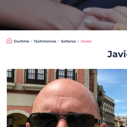
Ourtime
>
Testimonios
>
Solteros
>
Javier
Javi