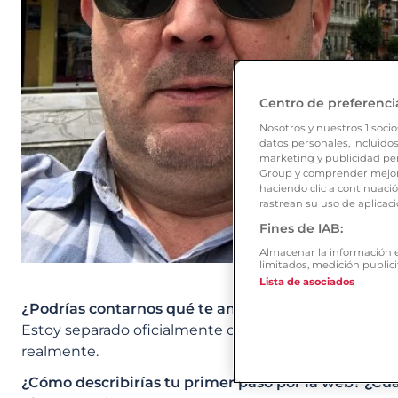
Centro de preferenci
Nosotros y nuestros
1
socio
datos personales, incluidos
marketing y publicidad per
Group y comprender mejor 
haciendo clic a continuaci
rastrean su uso de aplicaci
Fines de IAB:
Almacenar la información en
limitados, medición publici
Lista de asociados
¿Podrías contarnos qué te animó a probar Ourtime
Estoy separado oficialmente desde hace unas seman
realmente.
¿Cómo describirías tu primer paso por la web? ¿Cuá