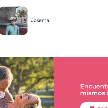
Josema
Encuentr
mismos i