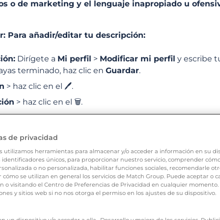
os o de marketing y el lenguaje inapropiado u ofensi
CATEGORÍAS
PREGUNTAS FRECUENTES
: Para añadir/editar tu descripción:
ión:
Dirígete a
Mi perfil
>
Modificar mi perfil
y escribe t
yas terminado, haz clic en
Guardar
.
ón
> haz clic en el 🖊.
ción
> haz clic en el 🗑.
a aplicación: Para añadir/editar tu descripción:
as de privacidad
s utilizamos herramientas para almacenar y/o acceder a información en su dis
ión:
Pulsa en la sección
Yo
>
Modificar mi perfil
> Introd
 identificadores únicos, para proporcionar nuestro servicio, comprender cómo s
ue digan mucho de ti!
>
Confirmar
sonalizada o no personalizada, habilitar funciones sociales, recomendarle otr
cómo se utilizan en general los servicios de Match Group. Puede aceptar o c
ón
> Haz clic en «…» >
Modificar
ón o visitando el Centro de Preferencias de Privacidad en cualquier momento
ones y sitios web si no nos otorga el permiso en los ajustes de su dispositivo.
ción
> haz clic en «…» >
Eliminar
a descripción de mi perfil?
 un dispositivo y/o acceder a ella . Desarrollo y mejora de los servicios. Publ