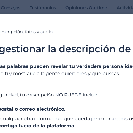
Consejos
Testimonios
Opiniones Ourtime
Activid
escripción, fotos y audio
Ayuda en línea
stionar la descripción de 
Todas las respuestas a tus preguntas
 las palabras pueden revelar tu verdadera personalida
e ti y mostrarle a la gente quién eres y qué buscas.
Ejemplos de búsqueda: « E-Mail »
guridad, tu descripción NO PUEDE incluir:
postal o correo electrónico.
cualquier otra información que pueda permitir a otros u
ontigo fuera de la plataforma
.