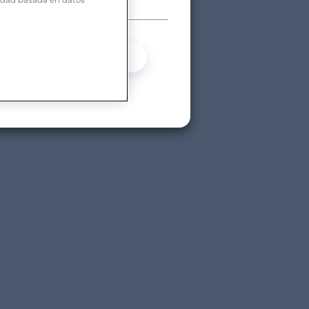
Sí
No