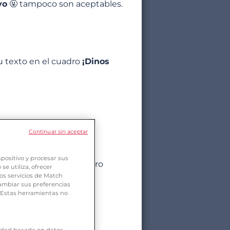
vo
🤬 tampoco son aceptables.
u texto en el cuadro
¡Dinos
Continuar sin aceptar
positivo y procesar sus
uce tu texto en el cuadro
e utiliza, ofrecer
os servicios de Match
ambiar sus preferencias
. Estas herramientas no
icidad basada en datos