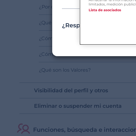
limitados, medición publici
¿Por qué mi foto no ha sido aceptada?
Lista de asociados
¿Qué son las notas de audio?
¿Responde esta informac
¿Cómo puedo gestionar la descripción d
¿Cómo funcionan las fotos en OurTime?
¿Qué son los Valores?
Visibilidad del perfil y otros
Eliminar o suspender mi cuenta
Funciones, búsqueda e interaccio