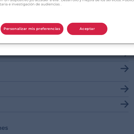
taria e investigación de audiencias .
ión a tu pregunta?
Personalizar mis preferencias
Aceptar
e mi perfil?
nes